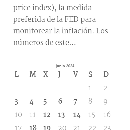
price index), la medida
preferida de la FED para
monitorear la inflación. Los
números de este...
junio 2024
L
M
X
J
V
S
D
1
2
3
4
5
6
7
8
9
10
11
12
13
14
15
16
17
18
19
20
21
22
23