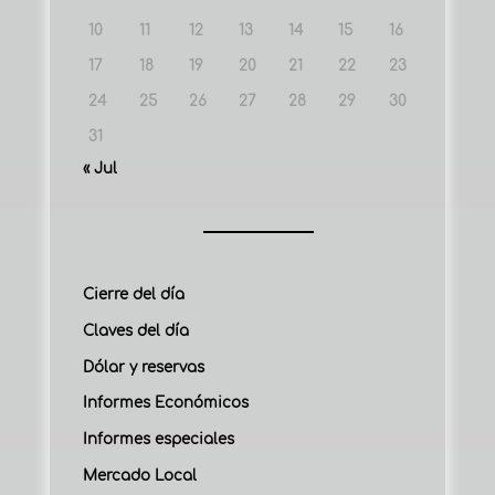
10
11
12
13
14
15
16
17
18
19
20
21
22
23
24
25
26
27
28
29
30
31
« Jul
Cierre del día
Claves del día
Dólar y reservas
Informes Económicos
Informes especiales
Mercado Local