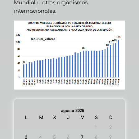
Mundial u otros organismos
internacionales.
agosto 2026
L
M
X
J
V
S
D
1
2
3
4
5
6
7
8
9