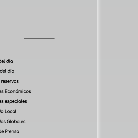
del día
del día
 reservas
es Económicos
es especiales
o Local
os Globales
de Prensa