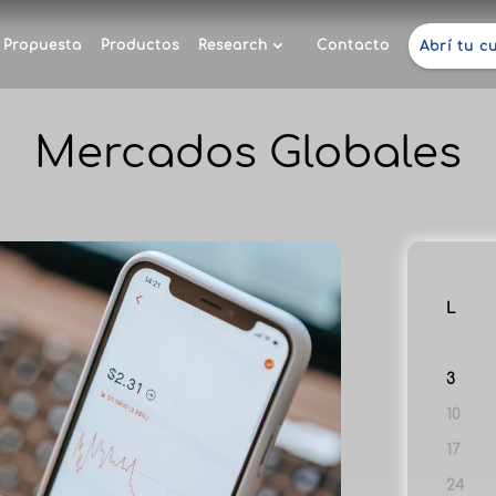
Propuesta
Productos
Research
Contacto
Abrí tu c
Mercados Globales
L
3
10
17
24