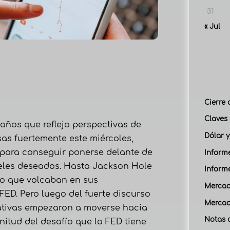
31
« Jul
Cierre 
Claves 
 años que refleja perspectivas de
Dólar y
as fuertemente este miércoles,
 para conseguir ponerse delante de
Inform
niveles deseados. Hasta Jackson Hole
Inform
no que volcaban en sus
Mercad
FED. Pero luego del fuerte discurso
Mercad
tativas empezaron a moverse hacia
Notas 
itud del desafío que la FED tiene