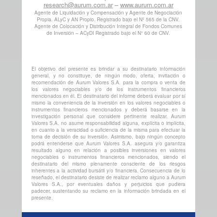
research@aurum.com.ar
–
www.aurum.com.ar
Agente de Liquidación y Compensación y Agente de Negociación
Propia. ALyC y AN Propio. Registrado bajo el Nº 565 de la CNV.
Agente de Colocación y Distribución Integral de Fondos Comunes
de Inversión – ACyDI Registrado bajo el N° 60 de CNV.
El objetivo del presente es brindar a su destinatario información
general, y no constituye, de ningún modo, oferta, invitación o
recomendación de Aurum Valores S.A. para la compra o venta de
los valores negociables y/o de los instrumentos financieros
mencionados en él. El destinatario del informe deberá evaluar por sí
mismo la conveniencia de la inversión en los valores negociables o
instrumentos financieros mencionados y deberá basarse en la
investigación personal que considere pertinente realizar. Aurum
Valores S.A. no asume responsabilidad alguna, explícita o implícita,
en cuanto a la veracidad o suficiencia de la misma para efectuar la
toma de decisión de su inversión. Asimismo, bajo ningún concepto
podrá entenderse que Aurum Valores S.A. asegura y/o garantiza
resultado alguno en relación a posibles inversiones en valores
negociables o instrumentos financieros mencionados, siendo el
destinatario del mismo plenamente consciente de los riesgos
inherentes a la actividad bursátil y/o financiera. Consecuencia de lo
reseñado, el destinatario desiste de realizar reclamo alguno a Aurum
Valores S.A., por eventuales daños y perjuicios que pudiera
padecer, sustentando su reclamo en la información brindada en el
presente.