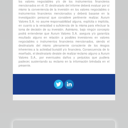
los valores negociables y/o de los instrumentos financieros
mencionados en él. El destinatario del informe deberá evaluar por sí
mismo la conveniencia de la inversión en los valores negociables o
instrumentos financieros mencionados y deberá basarse en la
investigación personal que considere pertinente realizar. Aurum
Valores S.A. no asume responsabilidad alguna, explícita o implícita,
en cuanto a la veracidad o suficiencia de la misma para efectuar la
toma de decisión de su inversión. Asimismo, bajo ningún concepto
podrá entenderse que Aurum Valores S.A. asegura y/o garantiza
resultado alguno en relación a posibles inversiones en valores
negociables o instrumentos financieros mencionados, siendo el
destinatario del mismo plenamente consciente de los riesgos
inherentes a la actividad bursátil y/o financiera. Consecuencia de lo
reseñado, el destinatario desiste de realizar reclamo alguno a Aurum
Valores S.A., por eventuales daños y perjuicios que pudiera
padecer, sustentando su reclamo en la información brindada en el
presente.