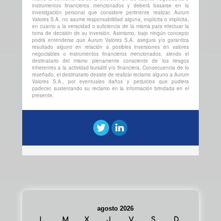
instrumentos financieros mencionados y deberá basarse en la
investigación personal que considere pertinente realizar. Aurum
Valores S.A. no asume responsabilidad alguna, explícita o implícita,
en cuanto a la veracidad o suficiencia de la misma para efectuar la
toma de decisión de su inversión. Asimismo, bajo ningún concepto
podrá entenderse que Aurum Valores S.A. asegura y/o garantiza
resultado alguno en relación a posibles inversiones en valores
negociables o instrumentos financieros mencionados, siendo el
destinatario del mismo plenamente consciente de los riesgos
inherentes a la actividad bursátil y/o financiera. Consecuencia de lo
reseñado, el destinatario desiste de realizar reclamo alguno a Aurum
Valores S.A., por eventuales daños y perjuicios que pudiera
padecer, sustentando su reclamo en la información brindada en el
presente.
agosto 2026
L
M
X
J
V
S
D