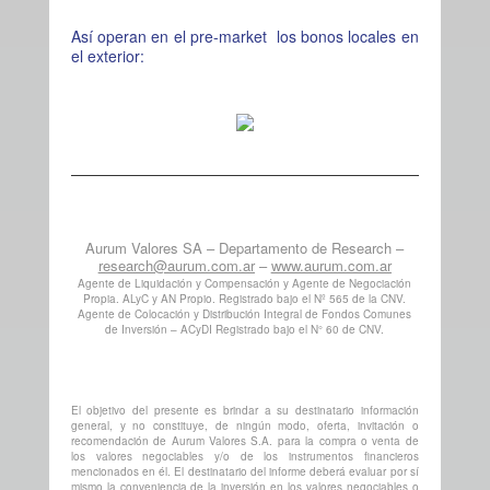
Así operan en el pre-market los bonos locales en
el exterior:
Aurum Valores SA – Departamento de Research –
research@aurum.com.ar
–
www.aurum.com.ar
Agente de Liquidación y Compensación y Agente de Negociación
Propia. ALyC y AN Propio. Registrado bajo el Nº 565 de la CNV.
Agente de Colocación y Distribución Integral de Fondos Comunes
de Inversión – ACyDI Registrado bajo el N° 60 de CNV.
El objetivo del presente es brindar a su destinatario información
general, y no constituye, de ningún modo, oferta, invitación o
recomendación de Aurum Valores S.A. para la compra o venta de
los valores negociables y/o de los instrumentos financieros
mencionados en él. El destinatario del informe deberá evaluar por sí
mismo la conveniencia de la inversión en los valores negociables o