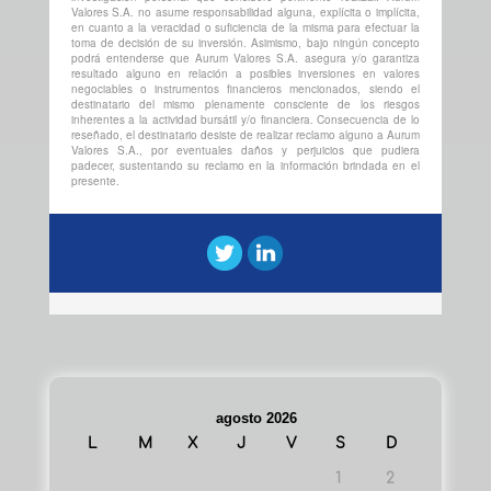
Valores S.A. no asume responsabilidad alguna, explícita o implícita,
en cuanto a la veracidad o suficiencia de la misma para efectuar la
toma de decisión de su inversión. Asimismo, bajo ningún concepto
podrá entenderse que Aurum Valores S.A. asegura y/o garantiza
resultado alguno en relación a posibles inversiones en valores
negociables o instrumentos financieros mencionados, siendo el
destinatario del mismo plenamente consciente de los riesgos
inherentes a la actividad bursátil y/o financiera. Consecuencia de lo
reseñado, el destinatario desiste de realizar reclamo alguno a Aurum
Valores S.A., por eventuales daños y perjuicios que pudiera
padecer, sustentando su reclamo en la información brindada en el
presente.
agosto 2026
L
M
X
J
V
S
D
1
2