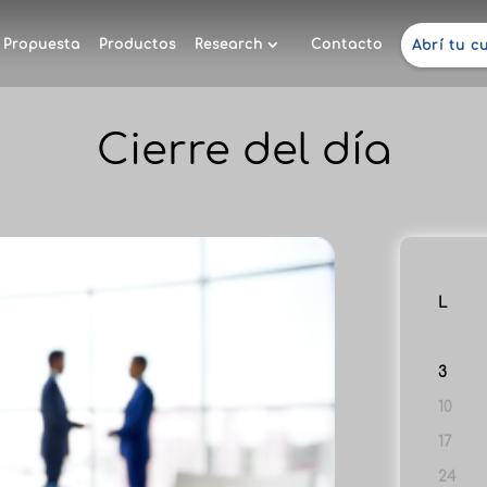
Propuesta
Productos
Research
Contacto
Abrí tu c
Cierre del día
L
3
10
17
24