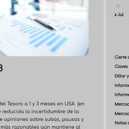
31
« Jul
Cierre 
3
Claves 
Dólar y
Inform
Inform
 del Tesoro a 1 y 3 meses en USA (en
Mercad
e reducida la incertidumbre de la
Mercad
 de opiniones sobre subas, pausas y
Notas 
s más razonables aún mantiene al