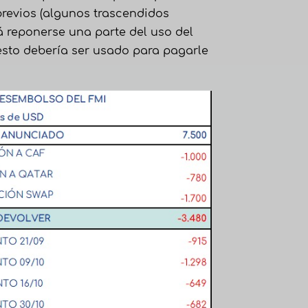
previos (algunos trascendidos
á reponerse una parte del uso del
esto debería ser usado para pagarle