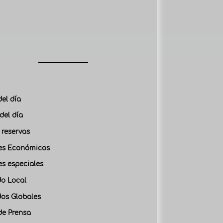
del día
del día
 reservas
es Económicos
es especiales
o Local
os Globales
de Prensa