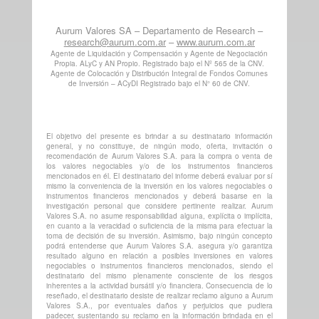
Aurum Valores SA – Departamento de Research –
research@aurum.com.ar
–
www.aurum.com.ar
Agente de Liquidación y Compensación y Agente de Negociación
Propia. ALyC y AN Propio. Registrado bajo el Nº 565 de la CNV.
Agente de Colocación y Distribución Integral de Fondos Comunes
de Inversión – ACyDI Registrado bajo el N° 60 de CNV.
El objetivo del presente es brindar a su destinatario información
general, y no constituye, de ningún modo, oferta, invitación o
recomendación de Aurum Valores S.A. para la compra o venta de
los valores negociables y/o de los instrumentos financieros
mencionados en él. El destinatario del informe deberá evaluar por sí
mismo la conveniencia de la inversión en los valores negociables o
instrumentos financieros mencionados y deberá basarse en la
investigación personal que considere pertinente realizar. Aurum
Valores S.A. no asume responsabilidad alguna, explícita o implícita,
en cuanto a la veracidad o suficiencia de la misma para efectuar la
toma de decisión de su inversión. Asimismo, bajo ningún concepto
podrá entenderse que Aurum Valores S.A. asegura y/o garantiza
resultado alguno en relación a posibles inversiones en valores
negociables o instrumentos financieros mencionados, siendo el
destinatario del mismo plenamente consciente de los riesgos
inherentes a la actividad bursátil y/o financiera. Consecuencia de lo
reseñado, el destinatario desiste de realizar reclamo alguno a Aurum
Valores S.A., por eventuales daños y perjuicios que pudiera
padecer, sustentando su reclamo en la información brindada en el