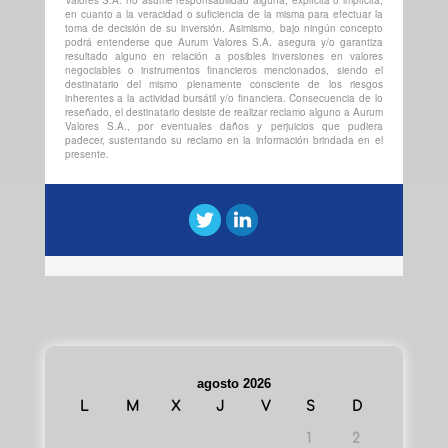
en cuanto a la veracidad o suficiencia de la misma para efectuar la
toma de decisión de su inversión. Asimismo, bajo ningún concepto
podrá entenderse que Aurum Valores S.A. asegura y/o garantiza
resultado alguno en relación a posibles inversiones en valores
negociables o instrumentos financieros mencionados, siendo el
destinatario del mismo plenamente consciente de los riesgos
inherentes a la actividad bursátil y/o financiera. Consecuencia de lo
reseñado, el destinatario desiste de realizar reclamo alguno a Aurum
Valores S.A., por eventuales daños y perjuicios que pudiera
padecer, sustentando su reclamo en la información brindada en el
presente.
agosto 2026
L
M
X
J
V
S
D
1
2