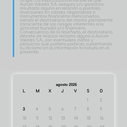
ningún concepto podrá entenderse que
Aurum Valores S.A. asegura y/o garantiza
resultado alguno en relación a posibles
inversiones en valores negociables o
instrumentos financieros mencionados,
siendo el destinatario del mismo plenamente
consciente de los riesgos inherentes a la
actividad bursátil y/o financiera.
Consecuencia de lo reseñado, el destinatario
desiste de realizar reclamo alguno a Aurum
Valores S.A., por eventuales daños y
perjuicios que pudiera padecer, sustentando
su reclamo en la información brindada en el
presente.
agosto 2026
L
M
X
J
V
S
D
1
2
3
4
5
6
7
8
9
10
11
12
13
14
15
16