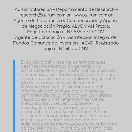
Aurum Valores SA – Departamento de Research –
research@aurum.com.ar
–
www.aurum.com.ar
Agente de Liquidación y Compensación y Agente
de Negociación Propia. ALyC y AN Propio.
Registrado bajo el Nº 565 de la CNV.
Agente de Colocación y Distribución Integral de
Fondos Comunes de Inversión – ACyDI Registrado
bajo el N° 60 de CNV.
El objetivo del presente es brindar a su
destinatario información general, y no
constituye, de ningún modo, oferta, invitación
o recomendación de Aurum Valores S.A. para
la compra o venta de los valores negociables
y/o de los instrumentos financieros
mencionados en él. El destinatario del
informe deberá evaluar por sí mismo la
conveniencia de la inversión en los valores
negociables o instrumentos financieros
mencionados y deberá basarse en la
investigación personal que considere
pertinente realizar. Aurum Valores S.A. no
asume responsabilidad alguna, explícita o
implícita, en cuanto a la veracidad o
suficiencia de la misma para efectuar la toma
de decisión de su inversión. Asimismo, bajo