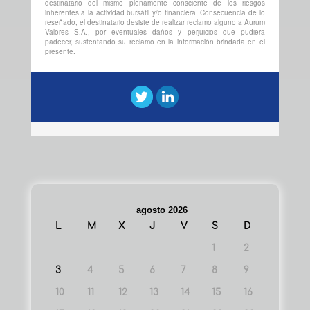
destinatario del mismo plenamente consciente de los riesgos
inherentes a la actividad bursátil y/o financiera. Consecuencia de lo
reseñado, el destinatario desiste de realizar reclamo alguno a Aurum
Valores S.A., por eventuales daños y perjuicios que pudiera
padecer, sustentando su reclamo en la información brindada en el
presente.
agosto 2026
L
M
X
J
V
S
D
1
2
3
4
5
6
7
8
9
10
11
12
13
14
15
16