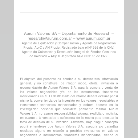
Aurum Valores SA – Departamento de Research –
research@aurum.com.ar
–
www.aurum.com.ar
Agente de Liquidación y Compensación y Agente de Negociación
Propia. ALyC y AN Propio. Registrado bajo el Nº 565 de la CNV.
Agente de Colocación y Distribución Integral de Fondos Comunes
de Inversión – ACyDI Registrado bajo el N° 60 de CNV.
El objetivo del presente es brindar a su destinatario información
general, y no constituye, de ningún modo, oferta, invitación o
recomendación de Aurum Valores S.A. para la compra o venta de
los valores negociables y/o de los instrumentos financieros
mencionados en él. El destinatario del informe deberá evaluar por sí
mismo la conveniencia de la inversión en los valores negociables o
instrumentos financieros mencionados y deberá basarse en la
investigación personal que considere pertinente realizar. Aurum
Valores S.A. no asume responsabilidad alguna, explícita o implícita,
en cuanto a la veracidad o suficiencia de la misma para efectuar la
toma de decisión de su inversión. Asimismo, bajo ningún concepto
podrá entenderse que Aurum Valores S.A. asegura y/o garantiza
resultado alguno en relación a posibles inversiones en valores
negociables o instrumentos financieros mencionados, siendo el