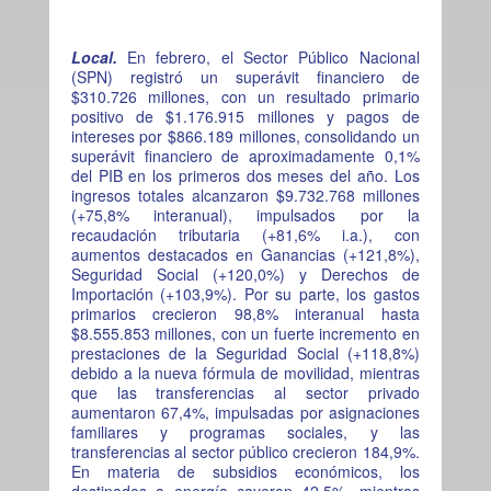
Local.
En febrero, el Sector Público Nacional
(SPN) registró un superávit financiero de
$310.726 millones, con un resultado primario
positivo de $1.176.915 millones y pagos de
intereses por $866.189 millones, consolidando un
superávit financiero de aproximadamente 0,1%
del PIB en los primeros dos meses del año. Los
ingresos totales alcanzaron $9.732.768 millones
(+75,8% interanual), impulsados por la
recaudación tributaria (+81,6% i.a.), con
aumentos destacados en Ganancias (+121,8%),
Seguridad Social (+120,0%) y Derechos de
Importación (+103,9%). Por su parte, los gastos
primarios crecieron 98,8% interanual hasta
$8.555.853 millones, con un fuerte incremento en
prestaciones de la Seguridad Social (+118,8%)
debido a la nueva fórmula de movilidad, mientras
que las transferencias al sector privado
aumentaron 67,4%, impulsadas por asignaciones
familiares y programas sociales, y las
transferencias al sector público crecieron 184,9%.
En materia de subsidios económicos, los
destinados a energía cayeron 42,5%, mientras