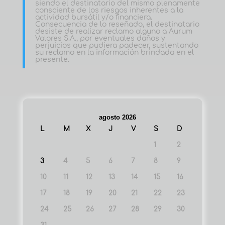
siendo el destinatario del mismo plenamente
consciente de los riesgos inherentes a la
actividad bursátil y/o financiera.
Consecuencia de lo reseñado, el destinatario
desiste de realizar reclamo alguno a Aurum
Valores S.A., por eventuales daños y
perjuicios que pudiera padecer, sustentando
su reclamo en la información brindada en el
presente.
agosto 2026
L
M
X
J
V
S
D
1
2
3
4
5
6
7
8
9
10
11
12
13
14
15
16
17
18
19
20
21
22
23
24
25
26
27
28
29
30