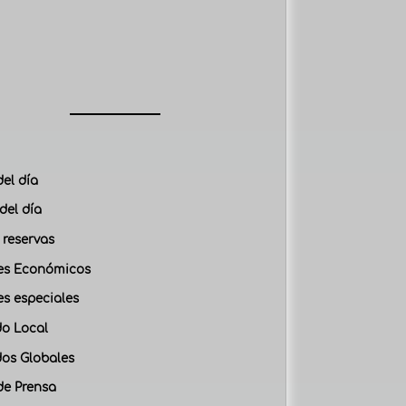
del día
del día
 reservas
es Económicos
es especiales
o Local
os Globales
de Prensa