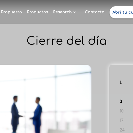
Propuesta
Productos
Research
Contacto
Abrí tu c
Cierre del día
L
3
10
17
24