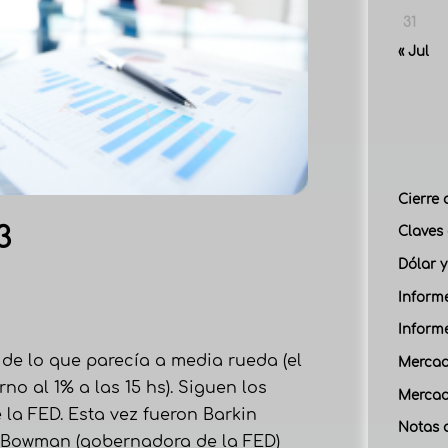
31
« Jul
Cierre 
3
Claves 
Dólar y
Inform
Inform
r de lo que parecía a media rueda (el
Mercad
no al 1% a las 15 hs). Siguen los
Mercad
la FED. Esta vez fueron Barkin
Notas 
y Bowman (gobernadora de la FED)