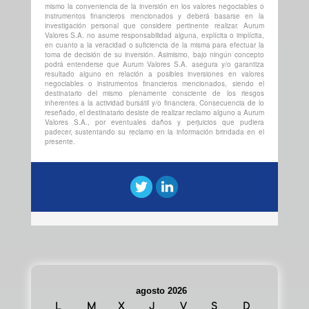
mismo la conveniencia de la inversión en los valores negociables o
instrumentos financieros mencionados y deberá basarse en la
investigación personal que considere pertinente realizar. Aurum
Valores S.A. no asume responsabilidad alguna, explícita o implícita,
en cuanto a la veracidad o suficiencia de la misma para efectuar la
toma de decisión de su inversión. Asimismo, bajo ningún concepto
podrá entenderse que Aurum Valores S.A. asegura y/o garantiza
resultado alguno en relación a posibles inversiones en valores
negociables o instrumentos financieros mencionados, siendo el
destinatario del mismo plenamente consciente de los riesgos
inherentes a la actividad bursátil y/o financiera. Consecuencia de lo
reseñado, el destinatario desiste de realizar reclamo alguno a Aurum
Valores S.A., por eventuales daños y perjuicios que pudiera
padecer, sustentando su reclamo en la información brindada en el
presente.
agosto 2026
L
M
X
J
V
S
D