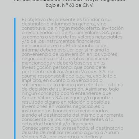
bajo el N° 60 de CNV.
El objetivo del presente es brindar a su
destinatario información general, y no
constituye, de ningún modo, oferta, invitación
o recomendación de Aurum Valores S.A. para
la compra o venta de los valores negociables
y/o de los instrumentos financieros
mencionados en él. El destinatario del
informe deberá evaluar por sí mismo la
conveniencia de la inversión en los valores
negociables o instrumentos financieros
mencionados y deberá basarse en la
investigación personal que considere
pertinente realizar. Aurum Valores S.A. no
asume responsabilidad alguna, explícita o
implícita, en cuanto a la veracidad o
suficiencia de la misma para efectuar la toma
de decisión de su inversión. Asimismo, bajo
ningún concepto podrá entenderse que
Aurum Valores S.A. asegura y/o garantiza
resultado alguno en relación a posibles
inversiones en valores negociables o
instrumentos financieros mencionados,
siendo el destinatario del mismo plenamente
consciente de los riesgos inherentes a la
actividad bursátil y/o financiera.
Consecuencia de lo reseñado, el destinatario
desiste de realizar reclamo alguno a Aurum
Valores S.A., por eventuales daños y