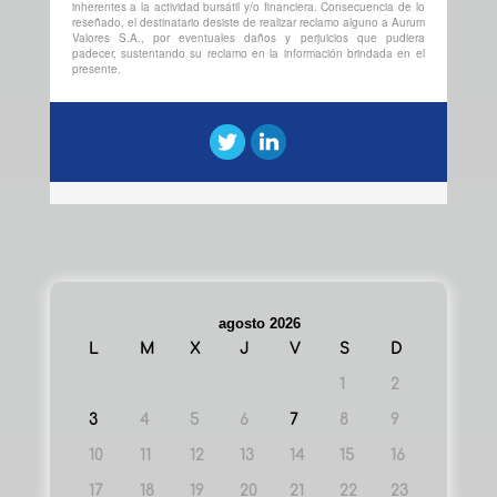
inherentes a la actividad bursátil y/o financiera. Consecuencia de lo
reseñado, el destinatario desiste de realizar reclamo alguno a Aurum
Valores S.A., por eventuales daños y perjuicios que pudiera
padecer, sustentando su reclamo en la información brindada en el
presente.
agosto 2026
L
M
X
J
V
S
D
1
2
3
4
5
6
7
8
9
10
11
12
13
14
15
16
17
18
19
20
21
22
23