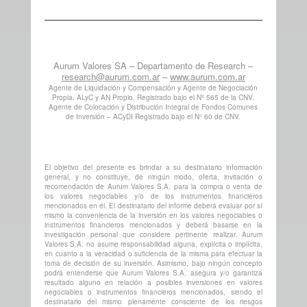
Aurum Valores SA – Departamento de Research –
research@aurum.com.ar
–
www.aurum.com.ar
Agente de Liquidación y Compensación y Agente de Negociación
Propia. ALyC y AN Propio. Registrado bajo el Nº 565 de la CNV.
Agente de Colocación y Distribución Integral de Fondos Comunes
de Inversión – ACyDI Registrado bajo el N° 60 de CNV.
El objetivo del presente es brindar a su destinatario información
general, y no constituye, de ningún modo, oferta, invitación o
recomendación de Aurum Valores S.A. para la compra o venta de
los valores negociables y/o de los instrumentos financieros
mencionados en él. El destinatario del informe deberá evaluar por sí
mismo la conveniencia de la inversión en los valores negociables o
instrumentos financieros mencionados y deberá basarse en la
investigación personal que considere pertinente realizar. Aurum
Valores S.A. no asume responsabilidad alguna, explícita o implícita,
en cuanto a la veracidad o suficiencia de la misma para efectuar la
toma de decisión de su inversión. Asimismo, bajo ningún concepto
podrá entenderse que Aurum Valores S.A. asegura y/o garantiza
resultado alguno en relación a posibles inversiones en valores
negociables o instrumentos financieros mencionados, siendo el
destinatario del mismo plenamente consciente de los riesgos