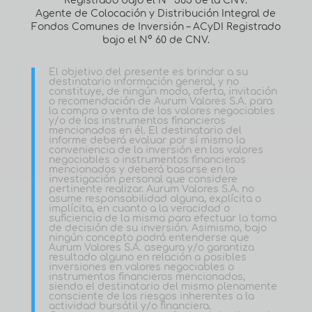
Registrado bajo el Nº 565 de la CNV.
Agente de Colocación y Distribución Integral de
Fondos Comunes de Inversión – ACyDI Registrado
bajo el N° 60 de CNV.
El objetivo del presente es brindar a su
destinatario información general, y no
constituye, de ningún modo, oferta, invitación
o recomendación de Aurum Valores S.A. para
la compra o venta de los valores negociables
y/o de los instrumentos financieros
mencionados en él. El destinatario del
informe deberá evaluar por sí mismo la
conveniencia de la inversión en los valores
negociables o instrumentos financieros
mencionados y deberá basarse en la
investigación personal que considere
pertinente realizar. Aurum Valores S.A. no
asume responsabilidad alguna, explícita o
implícita, en cuanto a la veracidad o
suficiencia de la misma para efectuar la toma
de decisión de su inversión. Asimismo, bajo
ningún concepto podrá entenderse que
Aurum Valores S.A. asegura y/o garantiza
resultado alguno en relación a posibles
inversiones en valores negociables o
instrumentos financieros mencionados,
siendo el destinatario del mismo plenamente
consciente de los riesgos inherentes a la
actividad bursátil y/o financiera.