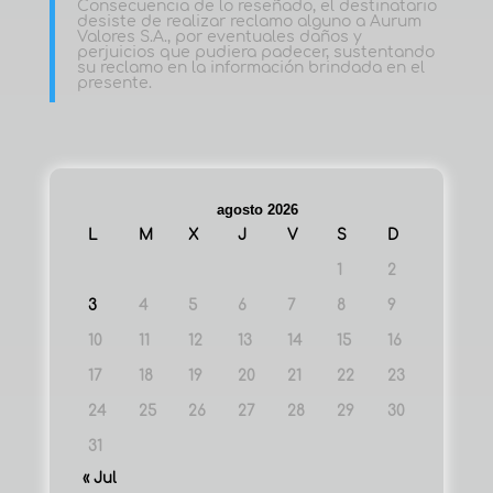
Consecuencia de lo reseñado, el destinatario
desiste de realizar reclamo alguno a Aurum
Valores S.A., por eventuales daños y
perjuicios que pudiera padecer, sustentando
su reclamo en la información brindada en el
presente.
agosto 2026
L
M
X
J
V
S
D
1
2
3
4
5
6
7
8
9
10
11
12
13
14
15
16
17
18
19
20
21
22
23
24
25
26
27
28
29
30
31
« Jul