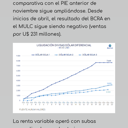
comparativa con el PIE anterior de
noviembre sigue ampliándose. Desde
inicios de abril, el resultado del BCRA en
el MULC sigue siendo negativo (ventas
por U$ 231 millones).
La renta variable operó con subas