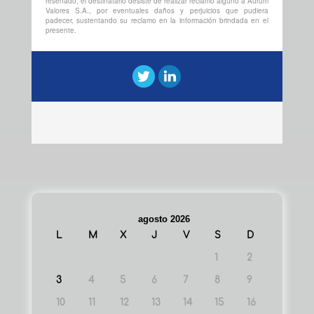
reseñado, el destinatario desiste de realizar reclamo alguno a Aurum
Valores S.A., por eventuales daños y perjuicios que pudiera
padecer, sustentando su reclamo en la información brindada en el
presente.
agosto 2026
L
M
X
J
V
S
D
1
2
3
4
5
6
7
8
9
10
11
12
13
14
15
16