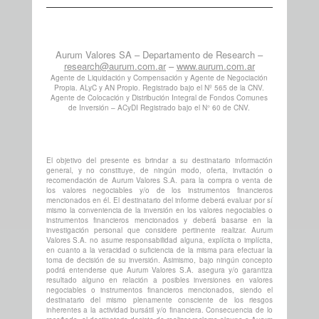
Aurum Valores SA – Departamento de Research –
research@aurum.com.ar
–
www.aurum.com.ar
Agente de Liquidación y Compensación y Agente de Negociación
Propia. ALyC y AN Propio. Registrado bajo el Nº 565 de la CNV.
Agente de Colocación y Distribución Integral de Fondos Comunes
de Inversión – ACyDI Registrado bajo el N° 60 de CNV.
El objetivo del presente es brindar a su destinatario información
general, y no constituye, de ningún modo, oferta, invitación o
recomendación de Aurum Valores S.A. para la compra o venta de
los valores negociables y/o de los instrumentos financieros
mencionados en él. El destinatario del informe deberá evaluar por sí
mismo la conveniencia de la inversión en los valores negociables o
instrumentos financieros mencionados y deberá basarse en la
investigación personal que considere pertinente realizar. Aurum
Valores S.A. no asume responsabilidad alguna, explícita o implícita,
en cuanto a la veracidad o suficiencia de la misma para efectuar la
toma de decisión de su inversión. Asimismo, bajo ningún concepto
podrá entenderse que Aurum Valores S.A. asegura y/o garantiza
resultado alguno en relación a posibles inversiones en valores
negociables o instrumentos financieros mencionados, siendo el
destinatario del mismo plenamente consciente de los riesgos
inherentes a la actividad bursátil y/o financiera. Consecuencia de lo