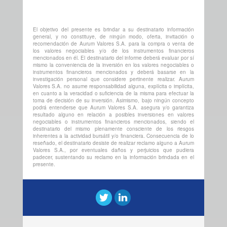
El objetivo del presente es brindar a su destinatario información
general, y no constituye, de ningún modo, oferta, invitación o
recomendación de Aurum Valores S.A. para la compra o venta de
los valores negociables y/o de los instrumentos financieros
mencionados en él. El destinatario del informe deberá evaluar por sí
mismo la conveniencia de la inversión en los valores negociables o
instrumentos financieros mencionados y deberá basarse en la
investigación personal que considere pertinente realizar. Aurum
Valores S.A. no asume responsabilidad alguna, explícita o implícita,
en cuanto a la veracidad o suficiencia de la misma para efectuar la
toma de decisión de su inversión. Asimismo, bajo ningún concepto
podrá entenderse que Aurum Valores S.A. asegura y/o garantiza
resultado alguno en relación a posibles inversiones en valores
negociables o instrumentos financieros mencionados, siendo el
destinatario del mismo plenamente consciente de los riesgos
inherentes a la actividad bursátil y/o financiera. Consecuencia de lo
reseñado, el destinatario desiste de realizar reclamo alguno a Aurum
Valores S.A., por eventuales daños y perjuicios que pudiera
padecer, sustentando su reclamo en la información brindada en el
presente.