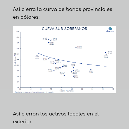
Así cierra la curva de bonos provinciales
en dólares:
Así cierran los activos locales en el
exterior: