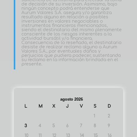
de decisión de su inversión. Asimismo, bajo
ningún concepto podrá entenderse que
Aurum Valores S.A. asegura y/o garantiza
resultado alguno en relación a posibles
inversiones en valores negociables o
instrumentos financieros mencionados,
siendo el destinatario del mismo plenamente
consciente de los riesgos inherentes a la
actividad bursátil y/o financiera.
Consecuencia de lo reseñado, el destinatario
desiste de realizar reclamo alguno a Aurum
Valores S.A., por eventuales daños y
perjuicios que pudiera padecer, sustentando
su reclamo en la información brindada en el
presente.
agosto 2026
L
M
X
J
V
S
D
1
2
3
4
5
6
7
8
9
10
11
12
13
14
15
16