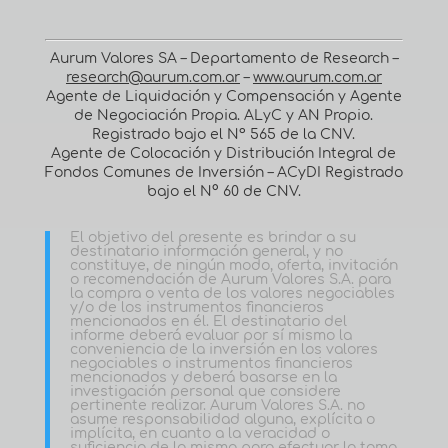
Aurum Valores SA – Departamento de Research –
research@aurum.com.ar
–
www.aurum.com.ar
Agente de Liquidación y Compensación y Agente
de Negociación Propia. ALyC y AN Propio.
Registrado bajo el Nº 565 de la CNV.
Agente de Colocación y Distribución Integral de
Fondos Comunes de Inversión – ACyDI Registrado
bajo el N° 60 de CNV.
El objetivo del presente es brindar a su
destinatario información general, y no
constituye, de ningún modo, oferta, invitación
o recomendación de Aurum Valores S.A. para
la compra o venta de los valores negociables
y/o de los instrumentos financieros
mencionados en él. El destinatario del
informe deberá evaluar por sí mismo la
conveniencia de la inversión en los valores
negociables o instrumentos financieros
mencionados y deberá basarse en la
investigación personal que considere
pertinente realizar. Aurum Valores S.A. no
asume responsabilidad alguna, explícita o
implícita, en cuanto a la veracidad o
suficiencia de la misma para efectuar la toma